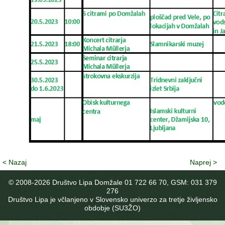
< Nazaj
Naprej >
© 2008-
2026 Društvo Lipa Domžale 01 722 66 70, GSM: 031 379
276
Društvo Lipa je včlanjeno v Slovensko univerzo za tretje življensko
obdobje (SU3ŽO)