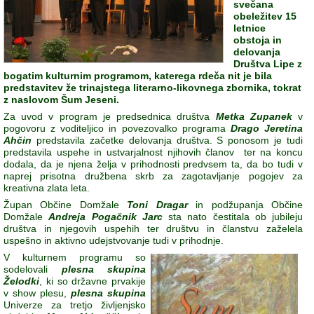
svečana
obeležitev 15
letnice
obstoja in
delovanja
Društva Lipe z
bogatim kulturnim programom, katerega rdeča nit je bila
predstavitev že trinajstega literarno-likovnega zbornika, tokrat
z naslovom Šum Jeseni.
Za uvod v program je predsednica društva
Metka Zupanek
v
pogovoru z voditeljico in povezovalko programa
Drago Jeretina
Ahčin
predstavila začetke delovanja društva. S ponosom je tudi
predstavila uspehe in ustvarjalnost njihovih članov ter na koncu
dodala, da je njena želja v prihodnosti predvsem ta, da bo tudi v
naprej prisotna družbena skrb za zagotavljanje pogojev za
kreativna zlata leta.
Župan Občine Domžale
Toni Dragar
in podžupanja Občine
Domžale
Andreja Pogačnik Jarc
sta nato čestitala ob jubileju
društva in njegovih uspehih ter društvu in članstvu zaželela
uspešno in aktivno udejstvovanje tudi v prihodnje.
V kulturnem programu so
sodelovali
plesna skupina
Želodki
, ki so državne prvakije
v show plesu,
plesna skupina
Univerze za tretjo življenjsko