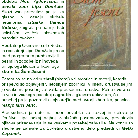
obdobje
Most Ajdovščina
in
pevski zbor Lipa
Domžale
.
Skozi vso prireditev pa je za
glasbo v ozadju skrbela
neumorna
citrarka Danica
Butinar
, zaigrala pa nam je tudi
solističen venček slovenskih
narodnih zvokov.
Recitatorji Osnovne šole Rodica
in recitatorji Lipe Domžale pa so
med programom predstavljali
pesmi in zgodbe iz njihovega
trinajstega literarno-likovnega
zbornika
Šum Jeseni
.
Zatem so se na odru zbrali (skoraj) vsi avtorice in avtorji, katerih
prispevki so objavljeni v letošnjem zborniku. V imenu društva se jim
je vsakemu posebej zahvalila predsednica društva. Polna dvorana
je vse in vsakega posebej nagradila z glasnim aplavzom, še
posebej pa je pozdravila najstarejšo med avtorji zbornika, pesnico
Marijo Mici Jenc
.
Predsednica je nato na oder povabila za razvoj in delovanje
Društva Lipa nekaj najbolj zaslužnih posameznikov, predstavila
njihova prizadevanja in se vsakemu posebej zahvalila. Na koncu so
sledile še zahvale za 15-letno društveno delo predsednici
Metki
Zupanek.