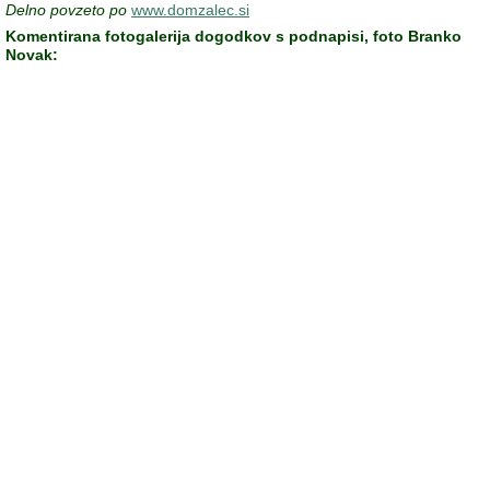
Delno povzeto po
www.domzalec.si
Komentirana fotogalerija dogodkov s podnapisi, foto Branko
Novak: