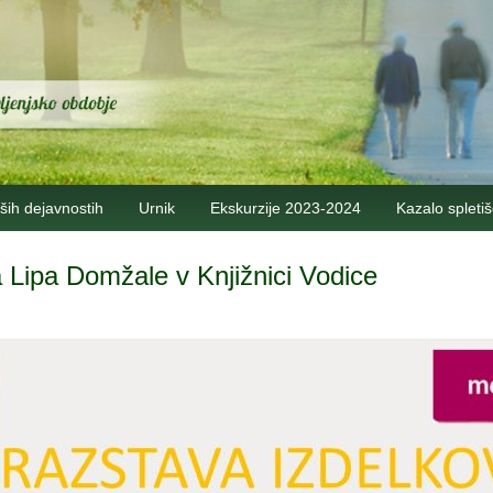
ših dejavnostih
Urnik
Ekskurzije 2023-2024
Kazalo spleti
 Lipa Domžale v Knjižnici Vodice