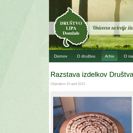
Domov
O društvu
Arhiv
O na
Razstava izdelkov Društva
Objavljeno
25 april 2023
.