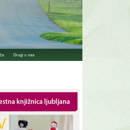
šča
Drugi o nas