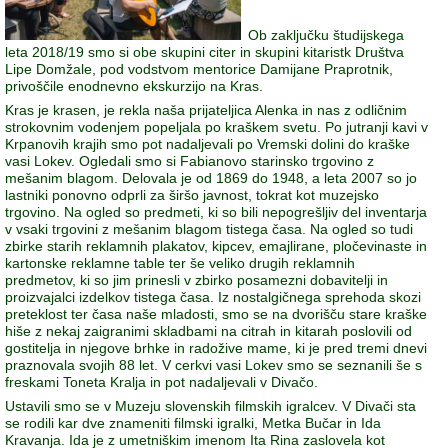
Ob zaključku študijskega
leta 2018/19 smo si obe skupini citer in skupini kitaristk Društva
Lipe Domžale, pod vodstvom mentorice Damijane Praprotnik,
privoščile enodnevno ekskurzijo na Kras.
Kras je krasen, je rekla naša prijateljica Alenka in nas z odličnim
strokovnim vodenjem popeljala po kraškem svetu. Po jutranji kavi v
Krpanovih krajih smo pot nadaljevali po Vremski dolini do kraške
vasi Lokev. Ogledali smo si Fabianovo starinsko trgovino z
mešanim blagom. Delovala je od 1869 do 1948, a leta 2007 so jo
lastniki ponovno odprli za širšo javnost, tokrat kot muzejsko
trgovino. Na ogled so predmeti, ki so bili nepogrešljiv del inventarja
v vsaki trgovini z mešanim blagom tistega časa. Na ogled so tudi
zbirke starih reklamnih plakatov, kipcev, emajlirane, pločevinaste in
kartonske reklamne table ter še veliko drugih reklamnih
predmetov, ki so jim prinesli v zbirko posamezni dobavitelji in
proizvajalci izdelkov tistega časa. Iz nostalgičnega sprehoda skozi
preteklost ter časa naše mladosti, smo se na dvorišču stare kraške
hiše z nekaj zaigranimi skladbami na citrah in kitarah poslovili od
gostitelja in njegove brhke in radožive mame, ki je pred tremi dnevi
praznovala svojih 88 let. V cerkvi vasi Lokev smo se seznanili še s
freskami Toneta Kralja in pot nadaljevali v Divačo.
Ustavili smo se v Muzeju slovenskih filmskih igralcev. V Divači sta
se rodili kar dve znameniti filmski igralki, Metka Bučar in Ida
Kravanja. Ida je z umetniškim imenom Ita Rina zaslovela kot