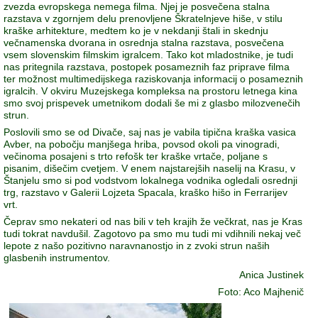
zvezda evropskega nemega filma. Njej je posvečena stalna
razstava v zgornjem delu prenovljene Škratelnjeve hiše, v stilu
kraške arhitekture, medtem ko je v nekdanji štali in skednju
večnamenska dvorana in osrednja stalna razstava, posvečena
vsem slovenskim filmskim igralcem. Tako kot mladostnike, je tudi
nas pritegnila razstava, postopek posameznih faz priprave filma
ter možnost multimedijskega raziskovanja informacij o posameznih
igralcih. V okviru Muzejskega kompleksa na prostoru letnega kina
smo svoj prispevek umetnikom dodali še mi z glasbo milozvenečih
strun.
Poslovili smo se od Divače, saj nas je vabila tipična kraška vasica
Avber, na pobočju manjšega hriba, povsod okoli pa vinogradi,
večinoma posajeni s trto refošk ter kraške vrtače, poljane s
pisanim, dišečim cvetjem. V enem najstarejših naselij na Krasu, v
Štanjelu smo si pod vodstvom lokalnega vodnika ogledali osrednji
trg, razstavo v Galerii Lojzeta Spacala, kraško hišo in Ferrarijev
vrt.
Čeprav smo nekateri od nas bili v teh krajih že večkrat, nas je Kras
tudi tokrat navdušil. Zagotovo pa smo mu tudi mi vdihnili nekaj več
lepote z našo pozitivno naravnanostjo in z zvoki strun naših
glasbenih instrumentov.
Anica Justinek
Foto: Aco Majhenič