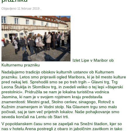
Objavljeno
11 februar 2019
.
Izlet Lipe v Maribor ob
Kulturnemu prazniku
Nadaljujemo tradicijo obiskov kulturnih ustanov ob Kulturnem
prazniku. Letos smo pripravili ogled Maribora, ki je bil mesto kulture
pred nekaj leti. Sprehodili smo se po treh trgih – Glavni trg, Trg
Leona Štuklja in Slomškov trg, in zvedeli veliko o tej lepi »štajerski
prestolnici«. Pridružila se nam je lokalna turistična vodnica
Jasmina, ki nam je v svojem rojstnem kraju predstavila
znamenitosti: Mestni grad, Stolno cerkev, sinagogo, Rotovž s
Kužnim znamenjem in Vodni stolp. Na Glavnem trgu smo malo
počivali, saj je tam več prijetnih lokalov. Naše pohajkovanje smo
seveda končali na Lentu ob Stari trti.
V popoldanskem času smo se zapeljali na Snežni štadion, kjer so
nas v hotelu Arena postregli z obaro in jabolčnim zavitkom in tako