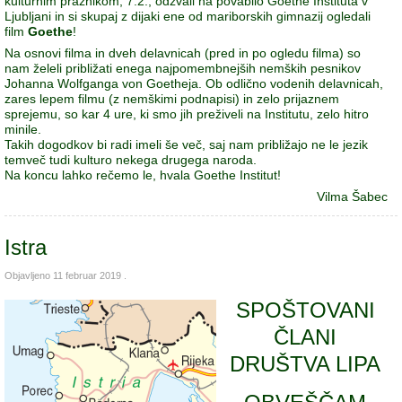
kulturnim praznikom, 7.2., odzvali na povabilo Goethe Instituta v
Ljubljani in si skupaj z dijaki ene od mariborskih gimnazij ogledali
film
Goethe
!
Na osnovi filma in dveh delavnicah (pred in po ogledu filma) so
nam želeli približati enega najpomembnejših nemških pesnikov
Johanna Wolfganga von Goetheja. Ob odlično vodenih delavnicah,
zares lepem filmu (z nemškimi podnapisi) in zelo prijaznem
sprejemu, so kar 4 ure, ki smo jih preživeli na Institutu, zelo hitro
minile.
Takih dogodkov bi radi imeli še več, saj nam približajo ne le jezik
temveč tudi kulturo nekega drugega naroda.
Na koncu lahko rečemo le, hvala Goethe Institut!
Vilma Šabec
Istra
Objavljeno
11 februar 2019
.
SPOŠTOVANI
ČLANI
DRUŠTVA LIPA