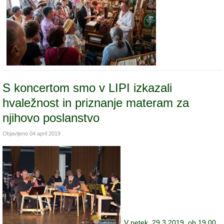
S koncertom smo v LIPI izkazali
hvaležnost in priznanje materam za
njihovo poslanstvo
Objavljeno
04 april 2019
.
V petek, 29.3.2019, ob 19.00