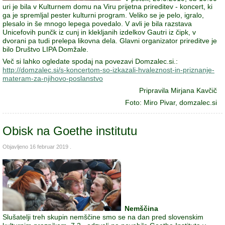
uri je bila v Kulturnem domu na Viru prijetna prireditev - koncert, ki
ga je spremljal pester kulturni program. Veliko se je pelo, igralo,
plesalo in še mnogo lepega povedalo. V avli je bila razstava
Unicefovih punčk iz cunj in klekljanih izdelkov Gautri iz čipk, v
dvorani pa tudi prelepa likovna dela. Glavni organizator prireditve je
bilo Društvo LIPA Domžale.
Več si lahko ogledate spodaj na povezavi Domzalec.si.:
http://domzalec.si/s-koncertom-so-izkazali-hvaleznost-in-priznanje-
materam-za-njihovo-poslanstvo
Pripravila Mirjana Kavčič
Foto: Miro Pivar, domzalec.si
Obisk na Goethe institutu
Objavljeno
16 februar 2019
.
Nemščina
Slušatelji treh skupin nemščine smo se na dan pred slovenskim