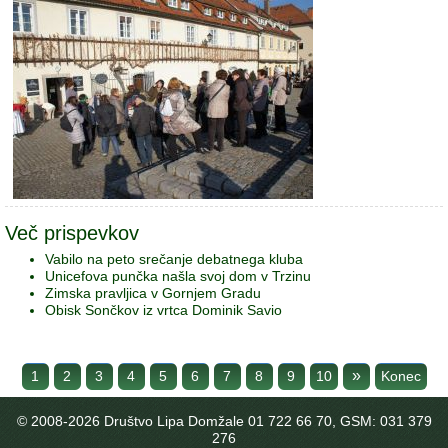
Več prispevkov
Vabilo na peto srečanje debatnega kluba
Unicefova punčka našla svoj dom v Trzinu
Zimska pravljica v Gornjem Gradu
Obisk Sončkov iz vrtca Dominik Savio
»
1
2
3
4
5
6
7
8
9
10
Konec
© 2008-
2026 Društvo Lipa Domžale 01 722 66 70, GSM: 031 379
276