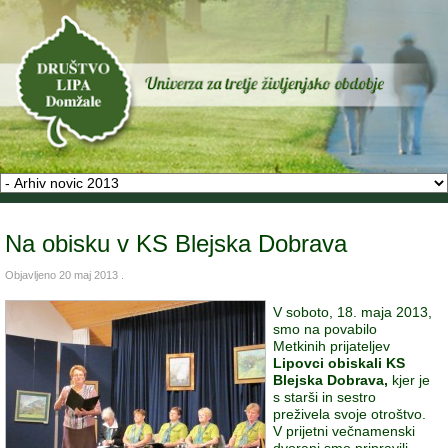
Na obisku v KS Blejska Dobrava
Objavljeno
20 maj 2013
.
V soboto, 18. maja 2013,
smo na povabilo
Metkinih prijateljev
Lipovci obiskali KS
Blejska Dobrava,
kjer je
s starši in sestro
preživela svoje otroštvo.
V prijetni večnamenski
dvorani smo pripravili