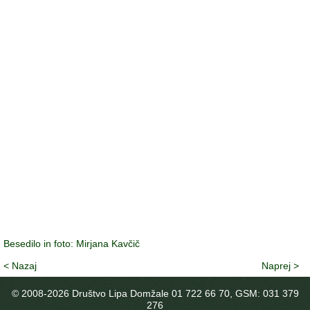
Besedilo in foto: Mirjana Kavčič
< Nazaj
Naprej >
© 2008-
2026 Društvo Lipa Domžale 01 722 66 70, GSM: 031 379
276