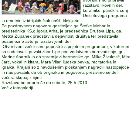
razstavo likovnih del,
keramike, punčk iz cunj
Unicefovega programa
in umetnin iz idrijskih čipk naših klekljaric.
Po pozdravnem nagovoru gostiteljev, ge.Štefke Mohar in
predsednika KS,g.Igorja Arha, je predsednica Društva Lipa, ga.
Metka Zupanek predstavila dejavnosti društva ter predstavila
posamezne avtorje razstavljenih del.
Otvoritveni večer smo popestrili s prijetnim programom, v katerem
so sodelovali: pevski zbor Lipe pod vodstvom zborovodkinje, ge.
Marine Aparnik in ob spremljavi harmonike ge. Milke Živulovič, Mira
Jarc, vokal in kitara, Mara Vilar, ljudska pevka, recitatorka in
igralka. Krajani so z navdušenim ploskanjem nagradili nastopajoče
in nas povabili, da ob prigrizku in pogovoru, preživimo še del
večera skupaj z njimi.
Razstava bo odprta še do sobote, 25.5.2013.
Več v fotogaleriji.