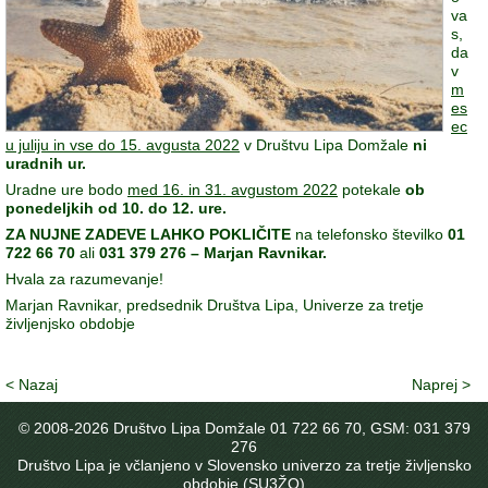
va
s,
da
v
m
es
ec
u juliju in vse do 15. avgusta 2022
v Društvu Lipa Domžale
ni
uradnih ur.
Uradne ure bodo
med 16. in 31. avgustom 2022
potekale
ob
ponedeljkih od 10. do 12. ure.
ZA NUJNE ZADEVE LAHKO POKLIČITE
na telefonsko številko
01
722 66 70
ali
031 379 276 – Marjan Ravnikar.
Hvala za razumevanje!
Marjan Ravnikar, predsednik Društva Lipa, Univerze za tretje
življenjsko obdobje
< Nazaj
Naprej >
© 2008-
2026 Društvo Lipa Domžale 01 722 66 70, GSM: 031 379
276
Društvo Lipa je včlanjeno v Slovensko univerzo za tretje življensko
obdobje (SU3ŽO)