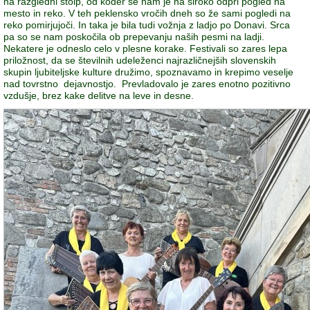
na razgledni stolp, od koder se nam je na široko odprl pogled na
mesto in reko. V teh peklensko vročih dneh so že sami pogledi na
reko pomirjujoči. In taka je bila tudi vožnja z ladjo po Donavi. Srca
pa so se nam poskočila ob prepevanju naših pesmi na ladji.
Nekatere je odneslo celo v plesne korake. Festivali so zares lepa
priložnost, da se številnih udeleženci najrazličnejših slovenskih
skupin ljubiteljske kulture družimo, spoznavamo in krepimo veselje
nad tovrstno dejavnostjo. Prevladovalo je zares enotno pozitivno
vzdušje, brez kake delitve na leve in desne.