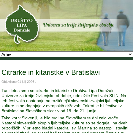
Citrarke in kitaristke v Bratislavi
Objavljeno
01 julij 2026
.
Tudi letos smo se citrarke in kitaristke Društva Lipa Domžale
Univerze za tretje življenjsko obdobje, udeležile Festivala SI.IN. Na
teh festivalih nastopajo najrazličnejši slovenski izvajalci ljubiteljske
kulture in se dogajajo v evropskih državah. Tokrat je bil festival v
Bratislavi na Slovaškem sicer v od 19. do 21. junija.
Tako kot v Sloveniji, je bilo tudi na Slovaškem te dni zelo vroče.
Nastopi slovenskih skupin ljubiteljske kulture so se dogajali na dveh
prizoriščih. V prijetno hladni katedrali sv. Martina so nastopili številni
slovenski zbori, na precej bolj toplem odru pod gradom Bratislava