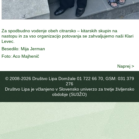
Za spodbudno vodenje obeh citrarsko – kitarskih skupin na
nastopu in za vso organizacijo potovanja se zahvaljujemo naši Klari
Levec.
Besedilo: Mija Jerman
Foto: Aco Majhenič
Naprej >
© 2008-
2026 Društvo Lipa Domžale 01 722 66 70, GSM: 031 379
276
Društvo Lipa je včlanjeno v Slovensko univerzo za tretje življensko
obdobje (SU3ŽO)