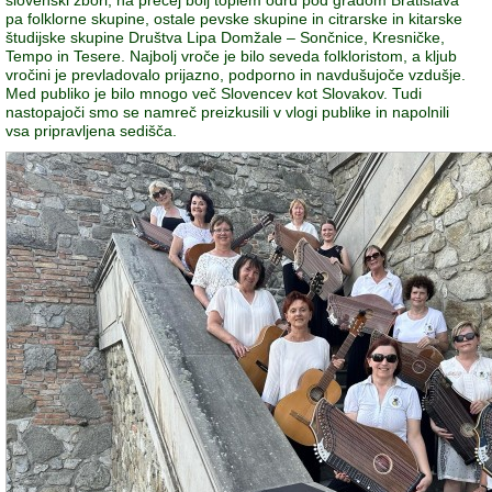
pa folklorne skupine, ostale pevske skupine in citrarske in kitarske
študijske skupine Društva Lipa Domžale – Sončnice, Kresničke,
Tempo in Tesere. Najbolj vroče je bilo seveda folkloristom, a kljub
vročini je prevladovalo prijazno, podporno in navdušujoče vzdušje.
Med publiko je bilo mnogo več Slovencev kot Slovakov. Tudi
nastopajoči smo se namreč preizkusili v vlogi publike in napolnili
vsa pripravljena sedišča.