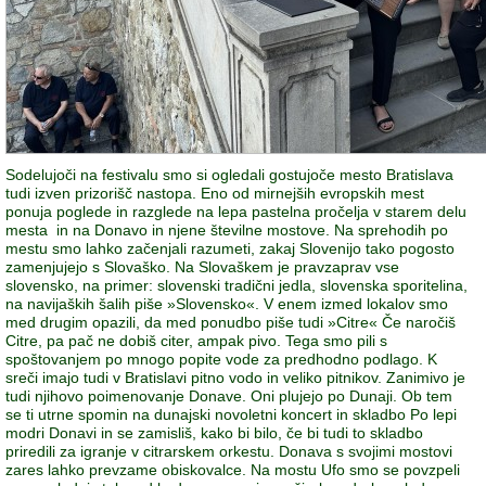
Sodelujoči na festivalu smo si ogledali gostujoče mesto Bratislava
tudi izven prizorišč nastopa. Eno od mirnejših evropskih mest
ponuja poglede in razglede na lepa pastelna pročelja v starem delu
mesta in na Donavo in njene številne mostove. Na sprehodih po
mestu smo lahko začenjali razumeti, zakaj Slovenijo tako pogosto
zamenjujejo s Slovaško. Na Slovaškem je pravzaprav vse
slovensko, na primer: slovenski tradični jedla, slovenska sporitelina,
na navijaških šalih piše »Slovensko«. V enem izmed lokalov smo
med drugim opazili, da med ponudbo piše tudi »Citre« Če naročiš
Citre, pa pač ne dobiš citer, ampak pivo. Tega smo pili s
spoštovanjem po mnogo popite vode za predhodno podlago. K
sreči imajo tudi v Bratislavi pitno vodo in veliko pitnikov. Zanimivo je
tudi njihovo poimenovanje Donave. Oni plujejo po Dunaji. Ob tem
se ti utrne spomin na dunajski novoletni koncert in skladbo Po lepi
modri Donavi in se zamisliš, kako bi bilo, če bi tudi to skladbo
priredili za igranje v citrarskem orkestu. Donava s svojimi mostovi
zares lahko prevzame obiskovalce. Na mostu Ufo smo se povzpeli