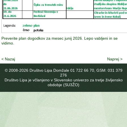
Preverite plan dogodkov za mesec junij 2026. Lepo vabljeni in se
vidimo.
< Nazaj
Naprej >
© 2008-
2026 Društvo Lipa Domžale 01 722 66 70, GSM: 031 379
276
Društvo Lipa je včlanjeno v Slovensko univerzo za tretje življensko
obdobje (SU3ŽO)