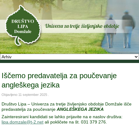
Iščemo predavatelja za poučevanje
angleškega jezika
Objavljeno
11 september 2025
.
Društvo Lipa – Univerza za tretje življenjsko obdobje Domžale išče
predavatelja za poučevanje
ANGLEŠKEGA JEZIKA
Zainteresirani kandidati se lahko prijavite na e naslov društva:
lipa.domzale@t-2.net
ali pokličete na št. 031 379 276.