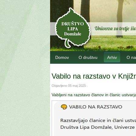
Domov
O društvu
Arhiv
O na
Vabilo na razstavo v Knjiž
Objavljeno
05 maj 2025
.
Vabljeni na razstavo članov in članic ustvar