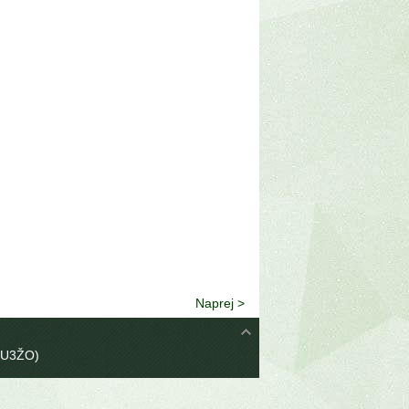
Naprej >
(SU3ŽO)