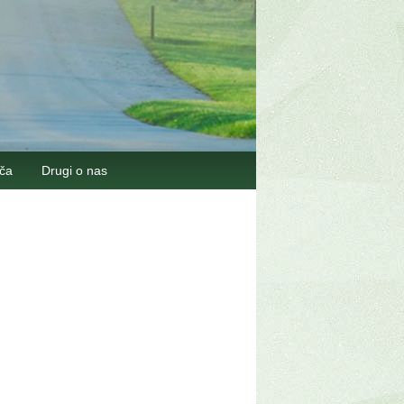
šča
Drugi o nas