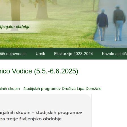
ših dejavnostih
Urnik
Ekskurzije 2023-2024
Kazalo spleti
nico Vodice (5.5.-6.6.2025)
jalnih skupin - študijskih programov Društva Lipa Domžale