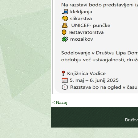
< Nazaj
Društv