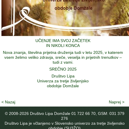
UČENJE IMA SVOJ ZAČETEK
IN NIKOLI KONCA
Nova znanja, številna prijetna druženja tudi v letu 2025, v katerem
vsem želimo veliko zdravja, sreče, veselja in prijetnih trenutkov –
tudi z vami.
SREČNO 2025
Društvo Lipa
Univerza za tretje življenjsko
obdobje Domžale
< Nazaj
Naprej >
© 2008-
2026 Društvo Lipa Domžale 01 722 66 70, GSM: 031 379
276
Društvo Lipa je včlanjeno v Slovensko univerzo za tretje življensko
obdobje (SU3ŽO)